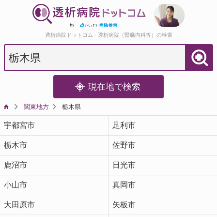
透析病院ドットコム - 透析病院（腎臓内科等）の検索
現在地で検索
関東地方
栃木県
宇都宮市
足利市
栃木市
佐野市
鹿沼市
日光市
小山市
真岡市
大田原市
矢板市