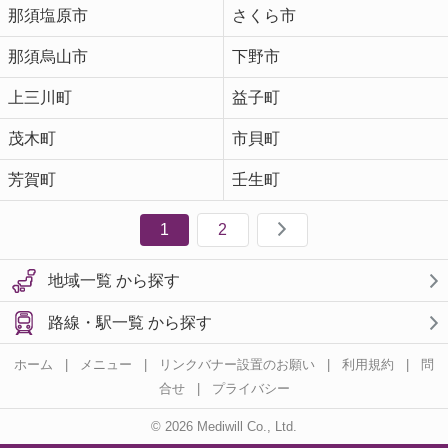
那須塩原市
さくら市
那須烏山市
下野市
上三川町
益子町
茂木町
市貝町
芳賀町
壬生町
1
2
地域一覧 から探す
路線・駅一覧 から探す
ホーム
|
メニュー
|
リンクバナー設置のお願い
|
利用規約
|
問
合せ
|
プライバシー
© 2026 Mediwill Co., Ltd.