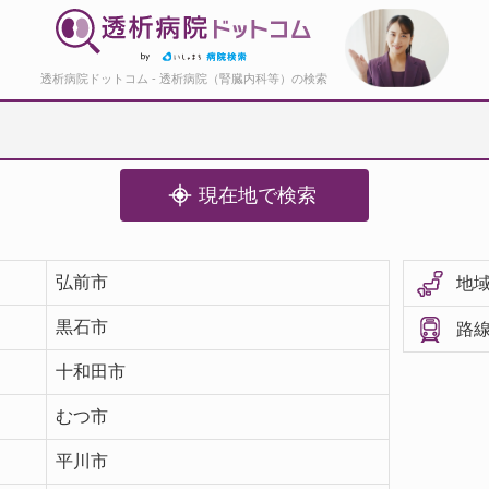
透析病院ドットコム - 透析病院（腎臓内科等）の検索
現在地で検索
弘前市
地域
黒石市
路線
十和田市
むつ市
平川市