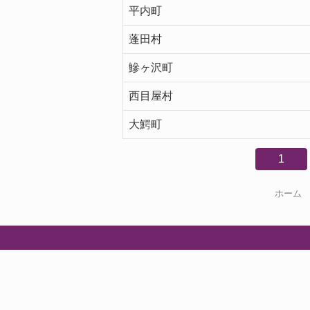
平内町
蓬田村
鰺ヶ沢町
西目屋村
大鰐町
1
ホーム