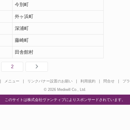
今別町
外ヶ浜町
深浦町
藤崎町
田舎館村
2
|
メニュー
|
リンクバナー設置のお願い
|
利用規約
|
問合せ
|
プラ
© 2026 Mediwill Co., Ltd.
このサイトは株式会社ヴァンティブにより
スポンサードされています。