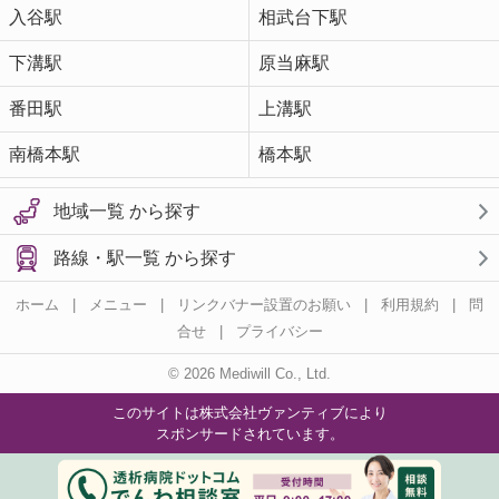
入谷駅
相武台下駅
下溝駅
原当麻駅
番田駅
上溝駅
南橋本駅
橋本駅
地域一覧 から探す
路線・駅一覧 から探す
ホーム
|
メニュー
|
リンクバナー設置のお願い
|
利用規約
|
問
合せ
|
プライバシー
© 2026 Mediwill Co., Ltd.
このサイトは株式会社ヴァンティブにより
スポンサードされています。