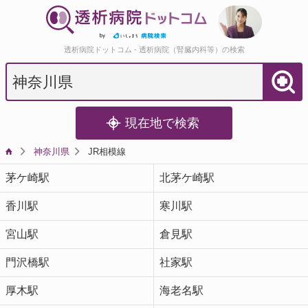
透析病院ドットコム - 透析病院（腎臓内科等）の検索
現在地で検索
神奈川県
JR相模線
茅ケ崎駅
北茅ケ崎駅
香川駅
寒川駅
宮山駅
倉見駅
門沢橋駅
社家駅
厚木駅
海老名駅