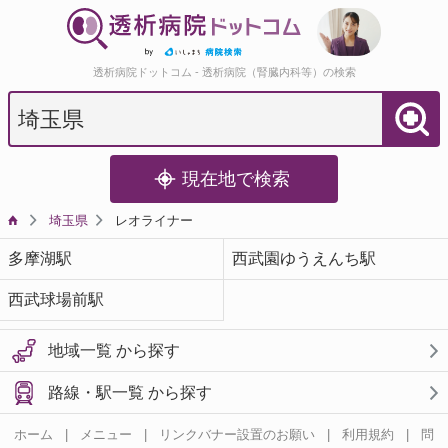
透析病院ドットコム - 透析病院（腎臓内科等）の検索
現在地で検索
埼玉県
レオライナー
多摩湖駅
西武園ゆうえんち駅
西武球場前駅
地域一覧 から探す
路線・駅一覧 から探す
ホーム
|
メニュー
|
リンクバナー設置のお願い
|
利用規約
|
問