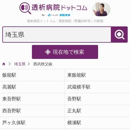
透析病院ドットコム - 透析病院（腎臓内科等）の検索
現在地で検索
埼玉県
西武秩父線
飯能駅
東飯能駅
高麗駅
武蔵横手駅
東吾野駅
吾野駅
西吾野駅
正丸駅
芦ヶ久保駅
横瀬駅