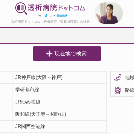
透析病院ドットコム - 透析病院（腎臓内科等）の検索
現在地で検索
JR神戸線(大阪～神戸)
地域
学研都市線
路線
JRゆめ咲線
阪和線(天王寺～和歌山)
JR関西空港線