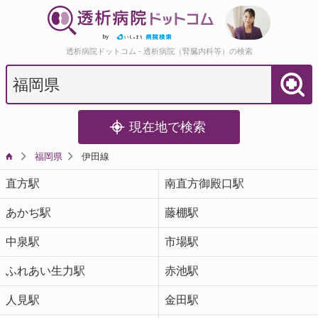
透析病院ドットコム - 透析病院（腎臓内科等）の検索
現在地で検索
福岡県
伊田線
直方駅
南直方御殿口駅
あかぢ駅
藤棚駅
中泉駅
市場駅
ふれあい生力駅
赤池駅
人見駅
金田駅