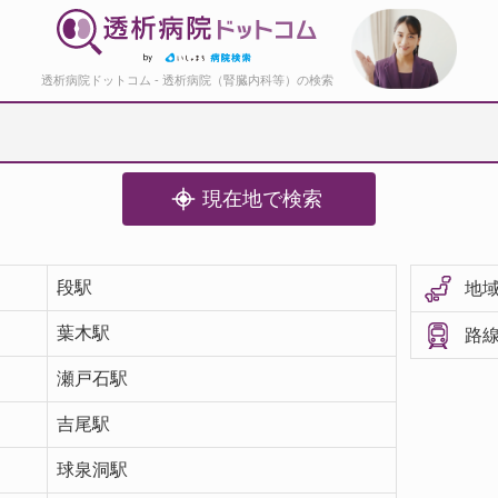
透析病院ドットコム - 透析病院（腎臓内科等）の検索
現在地で検索
段駅
地域
葉木駅
路線
瀬戸石駅
吉尾駅
球泉洞駅