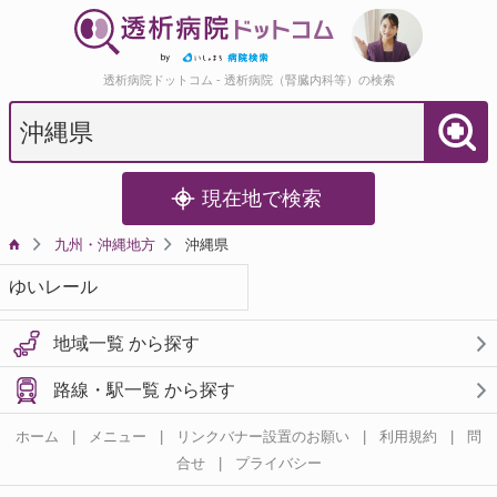
透析病院ドットコム - 透析病院（腎臓内科等）の検索
現在地で検索
九州・沖縄地方
沖縄県
ゆいレール
地域一覧 から探す
路線・駅一覧 から探す
ホーム
|
メニュー
|
リンクバナー設置のお願い
|
利用規約
|
問
合せ
|
プライバシー